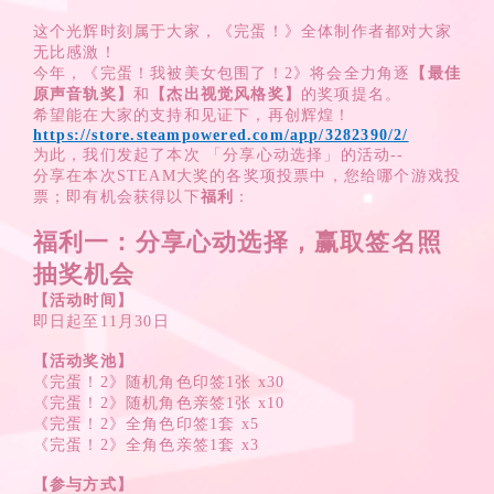
这个光辉时刻属于大家，《完蛋！》全体制作者都对大家
无比感激！
今年，《完蛋！我被美女包围了！2》将会全力角逐
【最佳
原声音轨奖】
和
【杰出视觉风格奖】
的奖项提名。
希望能在大家的支持和见证下，再创辉煌！
https://store.steampowered.com/app/3282390/2/
为此，我们发起了本次 「分享心动选择」的活动--
分享在本次STEAM大奖的各奖项投票中，您给哪个游戏投
票；即有机会获得以下
福利
：
福利一：分享心动选择，赢取签名照
抽奖机会
【活动时间】
即日起至11月30日
【活动奖池】
《完蛋！2》随机角色印签1张 x30
《完蛋！2》随机角色亲签1张 x10
《完蛋！2》全角色印签1套 x5
《完蛋！2》全角色亲签1套 x3
【参与方式】