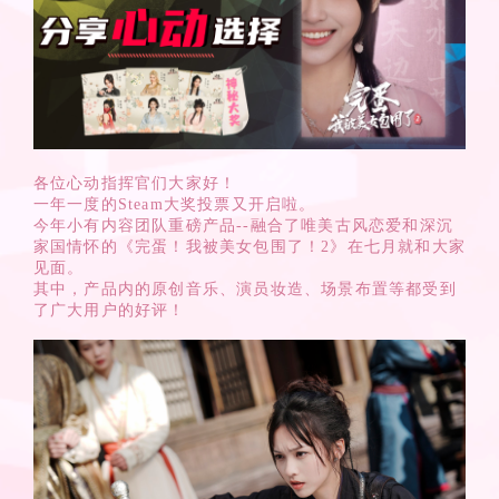
各位心动指挥官们大家好！
一年一度的Steam大奖投票又开启啦。
今年小有内容团队重磅产品--融合了唯美古风恋爱和深沉
家国情怀的《完蛋！我被美女包围了！2》在七月就和大家
见面。
其中，产品内的原创音乐、演员妆造、场景布置等都受到
了广大用户的好评！