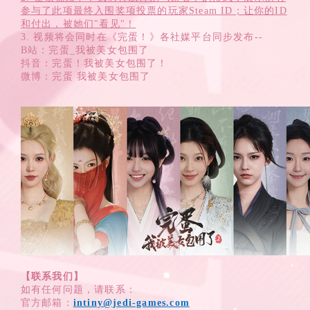
参与了此项最终入围奖项投票的玩家Steam ID；让你的ID
和付出，被她们"看见"！
3. 视频将会同时在《完蛋！》各社媒平台同步发布--
B站：完蛋_我被美女包围了
抖音：完蛋！我被美女包围了！
微博：完蛋 我被美女包围了
【联系我们】
如有任何问题，请联系：
官方邮箱：
intiny@jedi-games.com