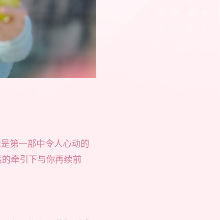
论是第一部中令人心动的
运的牵引下与你再续前