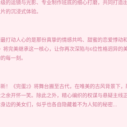
影级的运镜与光影、专业制作班底的细心打磨，共同打造
大片的沉浸式体验。
列最打动人心的是那份真挚的情感共鸣、甜蜜的恋爱悸动
》将完美继承这一核心，让你再次深陷与6位性格迥异的
动的每一刻。
新！《完蛋2》将舞台搬至古代，在唯美的古风背景下，
险之余开怀一笑。除此之外，精心编织的权谋与悬疑主线
身边的美女们，似乎也各自隐藏着不为人知的秘密...