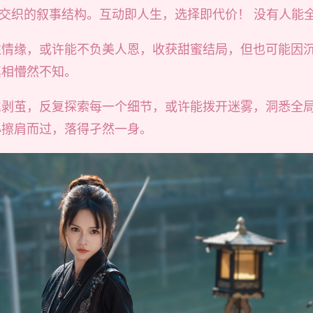
双线交织的叙事结构。互动即人生，选择即代价！ 没有人能
注情缘，或许能不负美人恩，收获甜蜜结局，但也可能因
真相懵然不知。
丝剥茧，反复探索每一个细节，或许能拨开迷雾，洞悉全
心擦肩而过，落得孑然一身。