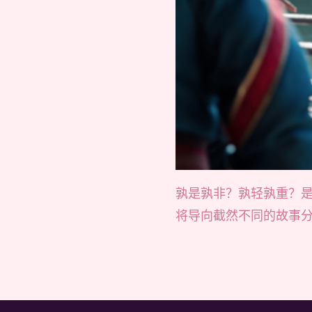
孰是孰非？孰轻孰重？是
将导向截然不同的故事