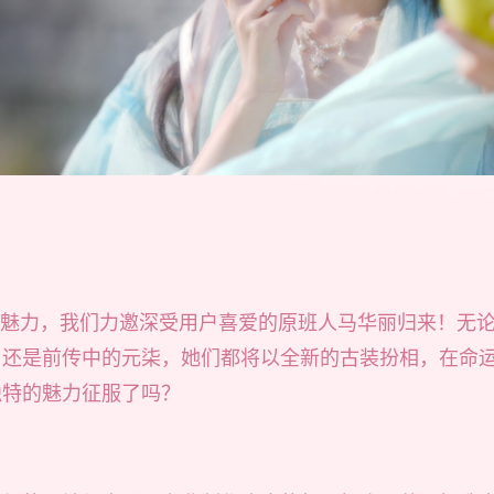
的魅力，我们力邀深受用户喜爱的原班人马华丽归来！无
，还是前传中的元柒，她们都将以全新的古装扮相，在命
独特的魅力征服了吗？