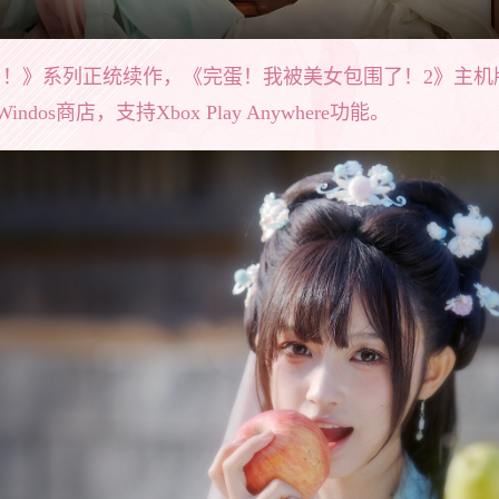
！》系列正统续作，《完蛋！我被美女包围了！2》主机
Windos商店，支持Xbox Play Anywhere功能。