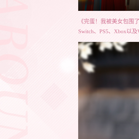
《完蛋！我被美女包围了
Switch、PS5、Xbox以及