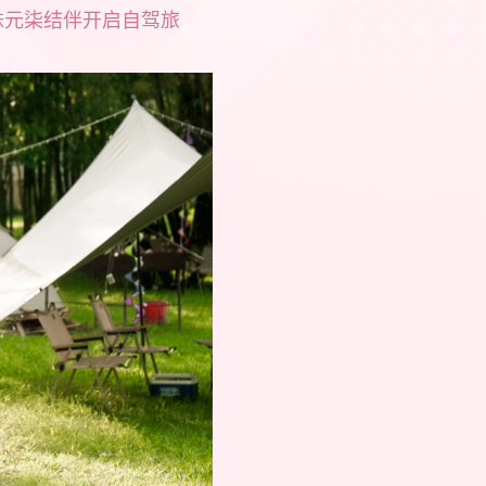
妹元柒结伴开启自驾旅