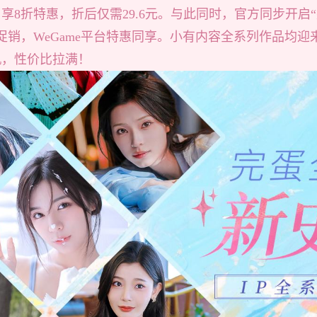
享8折特惠，折后仅需29.6元。与此同时，官方同步开启
季促销，WeGame平台特惠同享。小有内容全系列作品均迎
机，性价比拉满！