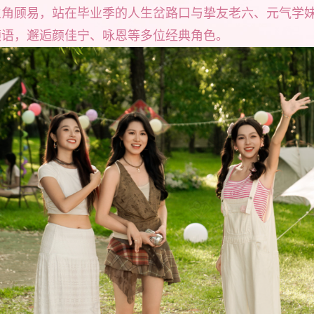
主角顾易，站在毕业季的人生岔路口与挚友老六、元气学
颜语，邂逅颜佳宁、咏恩等多位经典角色。