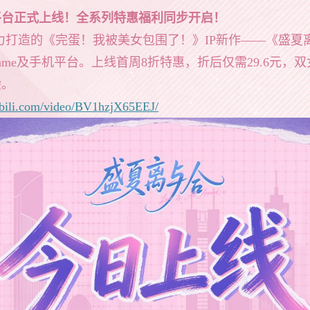
平台正式上线！全系列特惠福利同步开启！
）倾力打造的《完蛋！我被美女包围了！》IP新作——《盛
eGame及手机平台。上线首周8折特惠，折后仅需29.6元
验。
ibili.com/video/BV1hzjX65EEJ/