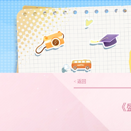
< 返回
《