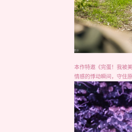
本作特邀《完蛋！我被
情感的悸动瞬间，守住