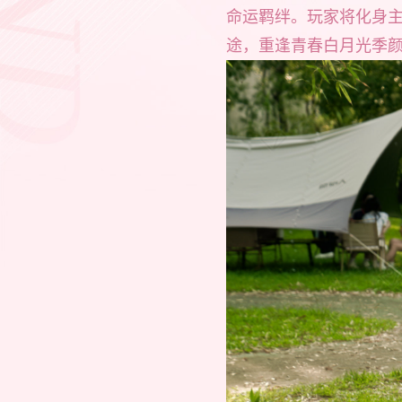
命运羁绊。玩家将化身
途，重逢青春白月光季