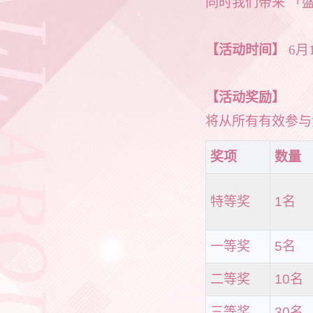
同时我们带来 「
【活动时间】
6月
【活动奖励】
将从所有有效参与
奖项
数量
特等奖
1名
一等奖
5名
二等奖
10名
三等奖
30名