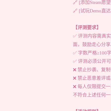
🔗 [添加Steam愿
🔗 [试玩Demo直达
【评测要求】
✅ 评测内容需真
面，鼓励走心分享
✅ 字数严格≥10
✅ 评测必须公开
❌ 禁止抄袭、复
❌ 禁止恶意差评
❌ 每人仅限提交
不符合上述任何一